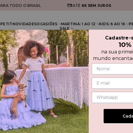
ARA TODO O BRASIL
ATÉ
6X
SEM JUROS
PETIT
NOVIDADES
OCASIÕES
MARTINA: 1 AO 12
KIDS: 6 AO 16
P
SALE
Cadastre-
10%
na sua prime
mundo encantad
VEST
E LAÇ
Cada
30%