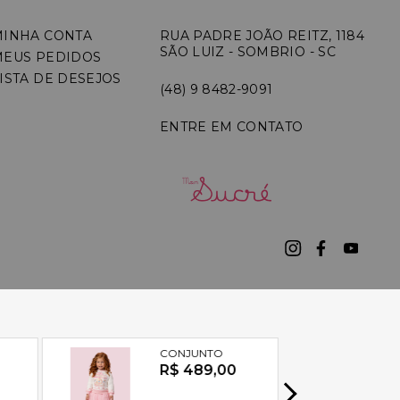
MINHA CONTA
RUA PADRE JOÃO REITZ, 1184
SÃO LUIZ - SOMBRIO - SC
MEUS PEDIDOS
ISTA DE DESEJOS
(48) 9 8482-9091
ENTRE EM CONTATO
7