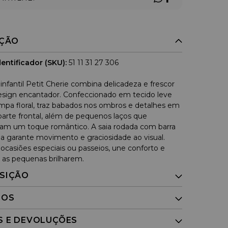
IÇÃO
entificador (SKU):
51 11 31 27 306
infantil Petit Cherie combina delicadeza e frescor
ign encantador. Confeccionado em tecido leve
pa floral, traz babados nos ombros e detalhes em
parte frontal, além de pequenos laços que
am um toque romântico. A saia rodada com barra
 garante movimento e graciosidade ao visual.
 ocasiões especiais ou passeios, une conforto e
a as pequenas brilharem.
SIÇÃO
DOS
S E DEVOLUÇÕES