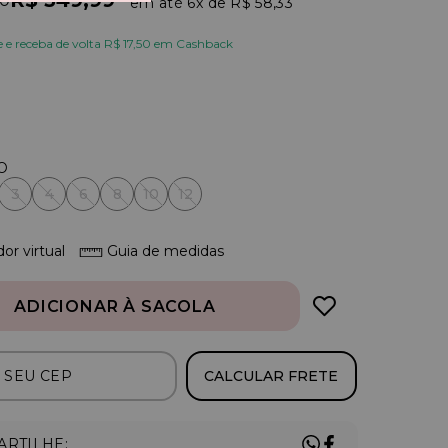
R$ 349,99
90
6x
R$ 58,33
e receba de volta R$ 17,50 em Cashback
3
4
6
8
10
12
or virtual
Guia de medidas
ADICIONAR À SACOLA
CALCULAR FRETE
RTILHE: