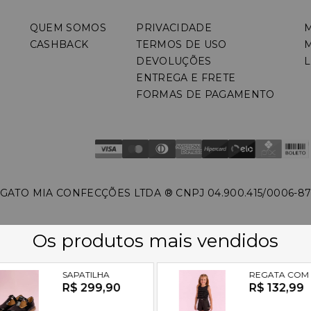
QUEM SOMOS
PRIVACIDADE
CASHBACK
TERMOS DE USO
DEVOLUÇÕES
L
ENTREGA E FRETE
FORMAS DE PAGAMENTO
GATO MIA CONFECÇÕES LTDA ®️ CNPJ 04.900.415/0006-8