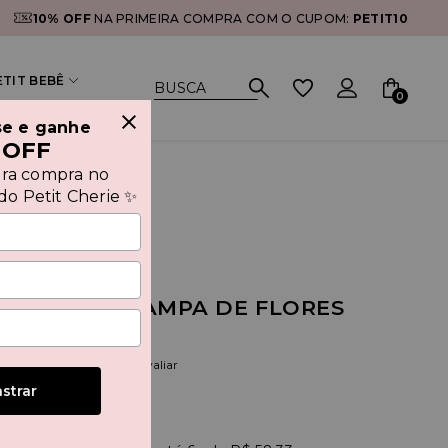
10% OFF
NA PRIMEIRA COMPRA COM O CUPOM:
PETIT10
ETIT BEBÊ
0
se e ganhe
 OFF
ira compra no
o Petit Cherie ✨
IDO COM ESTAMPA DE FLORES
OS
(0)
Seja o primeiro a avaliar
strar