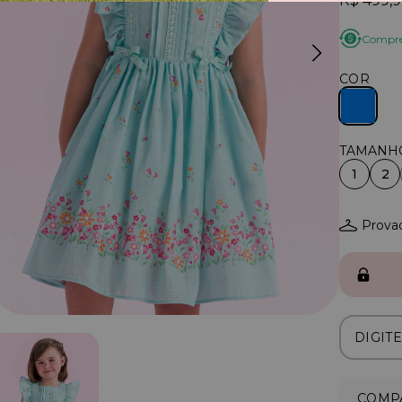
R$ 499,
Compre 
COR
1
2
Provad
COMPA