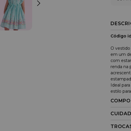
DESCR
Código id
O vestido 
em um des
com estam
renda na 
acrescent
estampada
Ideal para
estilo par
COMPO
CUIDA
TROCA