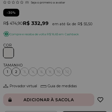
(0)
Seja o primeiro a avaliar
30%
R$ 332,99
R$ 474,90
6x
R$ 55,50
Compre e receba de volta R$ 16,65 em Cashback
COR
1
2
3
4
6
8
10
12
Provador virtual
Guia de medidas
ADICIONAR À SACOLA