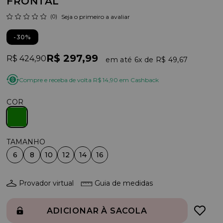
FRONTAL
(0)
Seja o primeiro a avaliar
30%
R$ 297,99
R$ 424,90
6x
R$ 49,67
Compre e receba de volta R$ 14,90 em Cashback
COR
6
8
10
12
14
16
Provador virtual
Guia de medidas
ADICIONAR À SACOLA