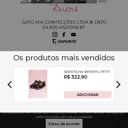
GATO MIA CONFECÇÕES LTDA ®️ CNPJ
04.900.415/0006-87
A Petit Cherie utiliza tecnologias de acordo com nossa política de
privacidade e termos de uso, incluindo cookies. Ao permanecer navegando,
você concorda com estas condições
Estou de acordo