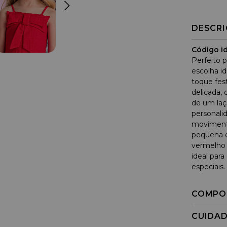
DESCR
Código id
Perfeito p
escolha i
toque fes
delicada, 
de um laç
personali
movimento
pequena 
vermelho 
ideal par
especiais.
COMPO
CUIDA