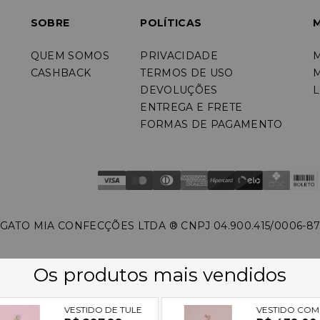
SOBRE
POLÍTICAS
M
QUEM SOMOS
PRIVACIDADE
CASHBACK
TERMOS DE USO
DEVOLUÇÕES
L
ENTREGA E FRETE
FORMAS DE PAGAMENTO
GATO MIA CONFECÇÕES LTDA ®️ CNPJ 04.900.415/0006-8