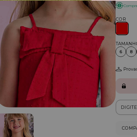
Compre 
COR
6
8
Provad
COMPA