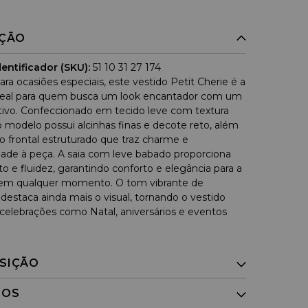
IÇÃO
entificador (SKU):
51 10 31 27 174
ara ocasiões especiais, este vestido Petit Cherie é a
deal para quem busca um look encantador com um
tivo. Confeccionado em tecido leve com textura
o modelo possui alcinhas finas e decote reto, além
o frontal estruturado que traz charme e
dade à peça. A saia com leve babado proporciona
 e fluidez, garantindo conforto e elegância para a
em qualquer momento. O tom vibrante de
destaca ainda mais o visual, tornando o vestido
a celebrações como Natal, aniversários e eventos
SIÇÃO
DOS