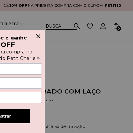
10% OFF
NA PRIMEIRA COMPRA COM O CUPOM:
PETIT10
ETIT BEBÊ
0
se e ganhe
 OFF
ira compra no
o Petit Cherie ✨
IDO ALÇA BABADO COM LAÇO
(0)
Seja o primeiro a avaliar
strar
R$ 314,99
90
6x
R$ 52,50