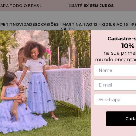
ARA TODO O BRASIL
ATÉ
6X
SEM JUROS
PETIT
NOVIDADES
OCASIÕES
MARTINA: 1 AO 12
KIDS: 6 AO 16
P
SALE
Cadastre-
10%
na sua prime
mundo encantad
VEST
30%
Cada
R$ 449,