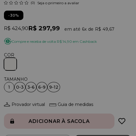
(0)
Seja o primeiro a avaliar
30%
R$ 297,99
R$ 424,90
6x
R$ 49,67
Compre e receba de volta R$ 14,90 em Cashback
COR
1
0-3
3-6
6-9
9-12
Provador virtual
Guia de medidas
ADICIONAR À SACOLA