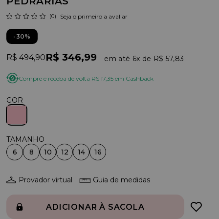
PEDRARIAS
(0)
Seja o primeiro a avaliar
30%
R$ 346,99
R$ 494,90
6x
R$ 57,83
Compre e receba de volta R$ 17,35 em Cashback
COR
6
8
10
12
14
16
Provador virtual
Guia de medidas
ADICIONAR À SACOLA