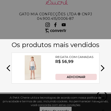
GATO MIA CONFECÇÕES LTDA ®️ CNPJ
04.900.415/0006-87
A Petit Cherie utiliza tecnologias de acordo com nossa política de
privacidade e termos de uso, incluindo cookies. Ao permanecer navegando,
você concorda com estas condições