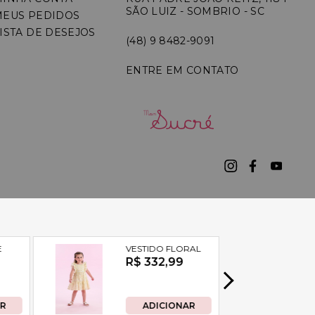
SÃO LUIZ - SOMBRIO - SC
MEUS PEDIDOS
ISTA DE DESEJOS
(48) 9 8482-9091
ENTRE EM CONTATO
7