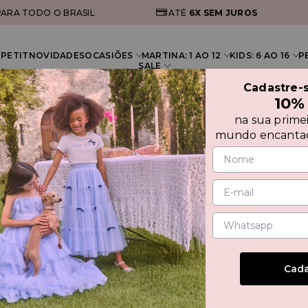
ARA TODO O BRASIL
ATÉ
6X
SEM JUROS
PETIT
NOVIDADES
OCASIÕES
MARTINA: 1 AO 12
KIDS: 6 AO 16
P
SALE
Cadastre-
10%
na sua prime
TURA
mundo encantad
VEST
NA C
Cada
50%