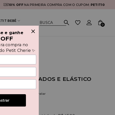
10% OFF
NA PRIMEIRA COMPRA COM O CUPOM:
PETIT10
ETIT BEBÊ
0
se e ganhe
 OFF
ira compra no
o Petit Cherie ✨
IDO COM BABADOS E ELÁSTICO
INTURA
(0)
Seja o primeiro a avaliar
strar