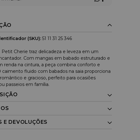
IÇÃO
entificador (SKU):
51 11 31 25 346
 Petit Cherie traz delicadeza e leveza em um
ncantador. Com mangas em babado estruturado e
m renda na cintura, a peça combina conforto e
 caimento fluido com babados na saia proporciona
romântico e gracioso, perfeito para ocasiões
ou passeios em família.
SIÇÃO
DOS
S E DEVOLUÇÕES