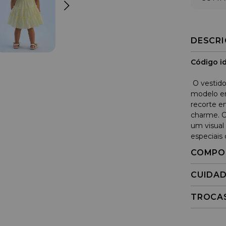
DESCR
Código id
O vestido
modelo e
recorte e
charme. O
um visual 
especiais 
COMPO
CUIDA
TROCA