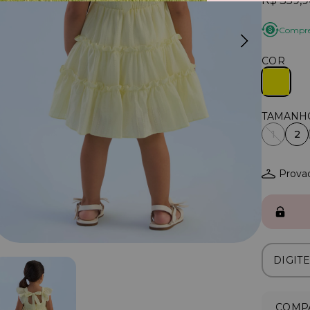
R$ 359,
Compre 
COR
1
2
Provad
COMPA