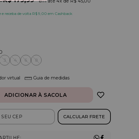
R$ 179,99
90
4x
R$ 45,00
e receba de volta R$ 9,00 em Cashback
3
4
6
8
or virtual
Guia de medidas
ADICIONAR À SACOLA
CALCULAR FRETE
RTILHE: