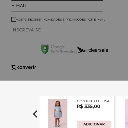
E-MAIL
ACEITO RECEBER NOVIDADES E PROMOÇÕES POR E-MAIL
INSCREVA-SE