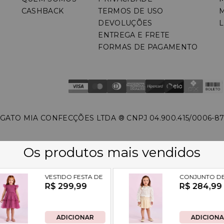
CASHBACK
TERMOS DE USO
DEVOLUÇÕES
L
ENTREGA E FRETE
FORMAS DE PAGAMENTO
GATO MIA CONFECÇÕES LTDA ®️ CNPJ 04.900.415/0006-8