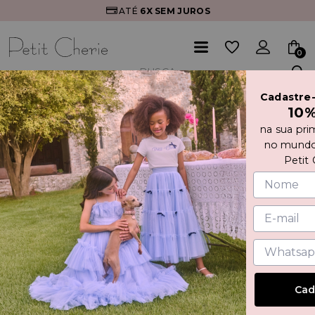
ATÉ
6X
SEM JUROS
0
Cadastre
Início
10
VESTIDO TULE COM APLICAÇÃO PEDRARIAS E ALÇA
AMARRAÇÃO
na sua pri
no mundo
Petit 
Cad