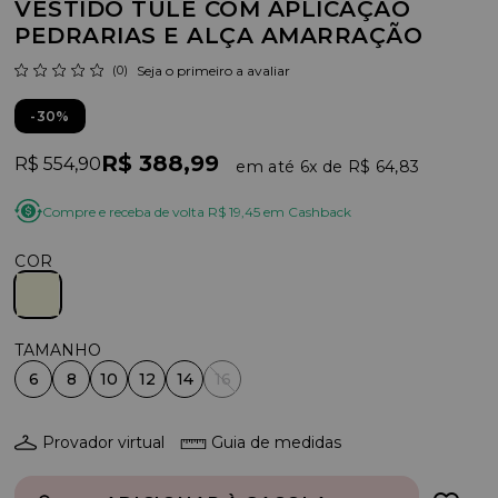
VESTIDO TULE COM APLICAÇÃO
PEDRARIAS E ALÇA AMARRAÇÃO
(0)
Seja o primeiro a avaliar
30%
R$ 388,99
R$ 554,90
6x
R$ 64,83
Compre e receba de volta R$ 19,45 em Cashback
COR
6
8
10
12
14
16
Provador virtual
Guia de medidas