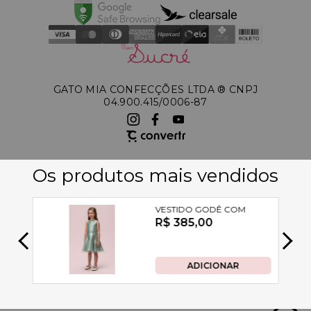
GATO MIA CONFECÇÕES LTDA ®️ CNPJ
04.900.415/0006-87