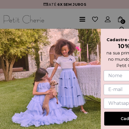
ATÉ
6X
SEM JUROS
10% O
0
Cadastre
Início
VESTIDO FLORES BORDADAS COM PÉROLAS
10
na sua pri
no mundo
Petit 
Cad