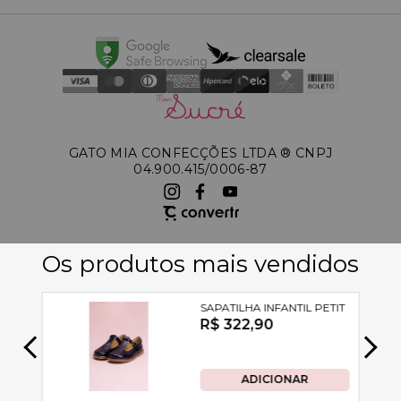
GATO MIA CONFECÇÕES LTDA ®️ CNPJ
04.900.415/0006-87
A Petit Cherie utiliza tecnologias de acordo com nossa política de
privacidade e termos de uso, incluindo cookies. Ao permanecer navegando,