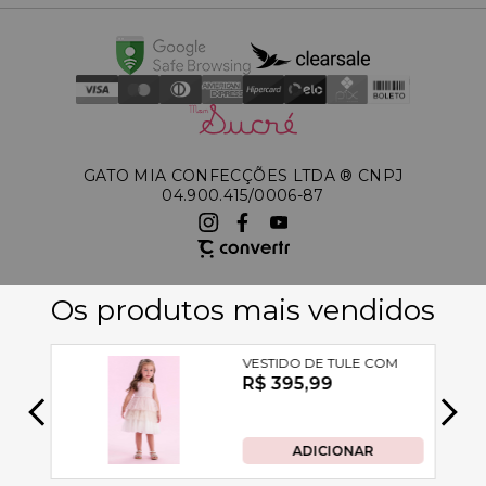
GATO MIA CONFECÇÕES LTDA ®️ CNPJ
04.900.415/0006-87