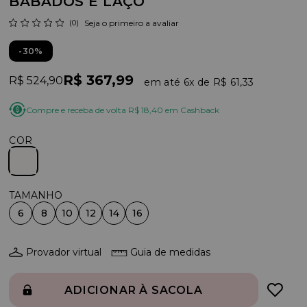
BABADOS E LAÇO
(0)
Seja o primeiro a avaliar
30%
R$ 367,99
R$ 524,90
6x
R$ 61,33
Compre e receba de volta R$ 18,40 em Cashback
COR
6
8
10
12
14
16
Provador virtual
Guia de medidas
ADICIONAR À SACOLA