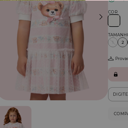
COR
1
2
Provad
COMPA