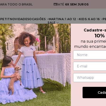
ARA TODO O BRASIL
ATÉ
6X
SEM JUROS
PETIT
NOVIDADES
OCASIÕES
MARTINA: 1 AO 12
KIDS: 6 AO 16
P
SALE
Cadastre-
10%
na sua prime
ÃO EM TULE POÁ
mundo encantad
VEST
SOBR
Cada
R$ 335
Compre 