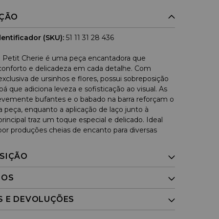
IÇÃO
entificador (SKU):
51 11 31 28 436
 Petit Cherie é uma peça encantadora que
onforto e delicadeza em cada detalhe. Com
xclusiva de ursinhos e flores, possui sobreposição
á que adiciona leveza e sofisticação ao visual. As
vemente bufantes e o babado na barra reforçam o
 peça, enquanto a aplicação de laço junto à
incipal traz um toque especial e delicado. Ideal
or produções cheias de encanto para diversas
SIÇÃO
DOS
S E DEVOLUÇÕES