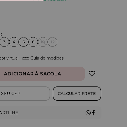
3
4
6
8
10
12
or virtual
Guia de medidas
ADICIONAR À SACOLA
CALCULAR FRETE
RTILHE: