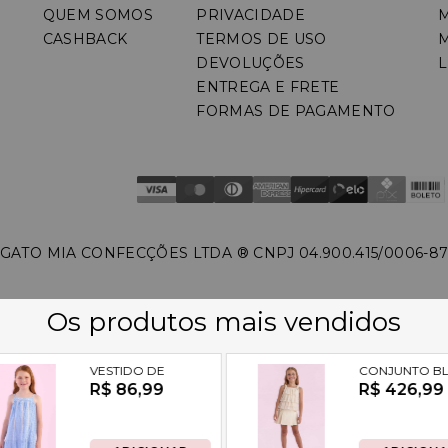
QUEM SOMOS
PRIVACIDADE
CASHBACK
TERMOS DE USO
DEVOLUÇÕES
L
ENTREGA E FRETE
FORMAS DE PAGAMENTO
GATO MIA CONFECÇÕES LTDA ®️ CNPJ 04.900.415/0006-8