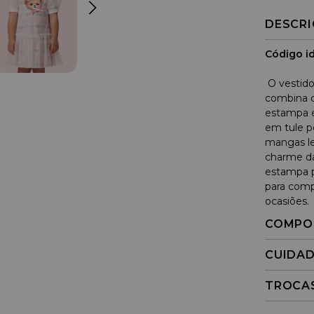
DESCR
Código id
O vestido
combina c
estampa e
em tule po
mangas le
charme da
estampa pr
para comp
ocasiões.
COMPO
CUIDA
TROCA