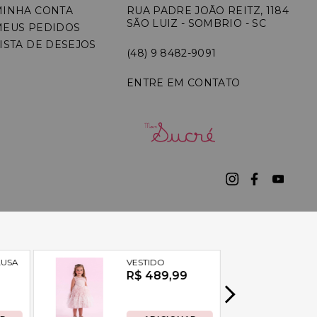
MINHA CONTA
RUA PADRE JOÃO REITZ, 1184
SÃO LUIZ - SOMBRIO - SC
MEUS PEDIDOS
ISTA DE DESEJOS
(48) 9 8482-9091
ENTRE EM CONTATO
7