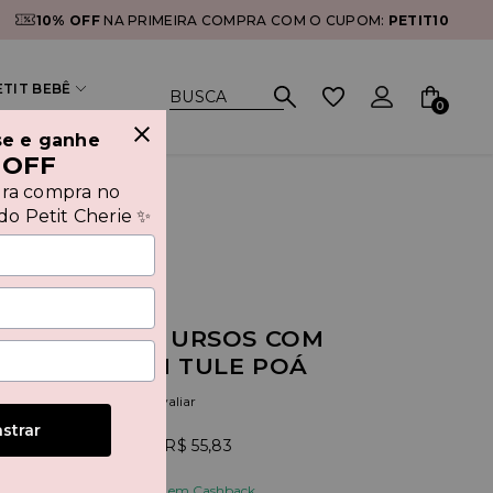
10% OFF
NA PRIMEIRA COMPRA COM O CUPOM:
PETIT10
ETIT BEBÊ
0
se e ganhe
 OFF
ira compra no
o Petit Cherie ✨
IDO ESTAMPA URSOS COM
EPOSIÇÃO EM TULE POÁ
(0)
Seja o primeiro a avaliar
strar
,00
6x
R$ 55,83
e receba de volta R$ 16,75 em Cashback