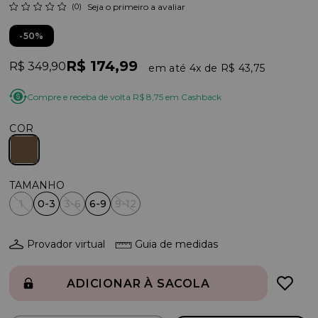
(0)
Seja o primeiro a avaliar
50%
R$ 174,99
R$ 349,90
4x
R$ 43,75
Compre e receba de volta R$ 8,75 em Cashback
COR
1
0-3
3-6
6-9
9-12
Provador virtual
Guia de medidas
ADICIONAR À SACOLA