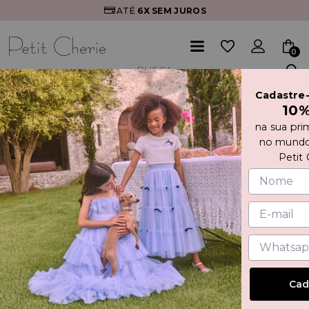
ATÉ
6X
SEM JUROS
0
Cadastre
Início
VESTIDO ESTAMPA FLORAL E LAÇO
10
na sua pri
no mundo
Petit 
Cad