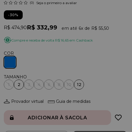
(0)
Seja o primeiro a avaliar
30%
R$ 332,99
R$ 474,90
6x
R$ 55,50
Compre e receba de volta R$ 16,65 em Cashback
COR
1
2
3
4
6
8
10
12
Provador virtual
Guia de medidas
ADICIONAR À SACOLA