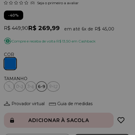
(0)
Seja o primeiro a avaliar
40%
R$ 269,99
R$ 449,90
6x
R$ 45,00
Compre e receba de volta R$ 13,50 em Cashback
COR
1
0-3
3-6
6-9
9-12
Provador virtual
Guia de medidas
ADICIONAR À SACOLA