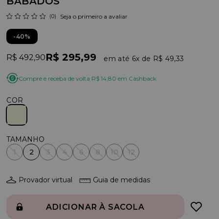
BABADOS
(0)
Seja o primeiro a avaliar
40%
R$ 295,99
R$ 492,90
6x
R$ 49,33
Compre e receba de volta R$ 14,80 em Cashback
COR
1
2
3
4
6
8
10
12
Provador virtual
Guia de medidas
ADICIONAR À SACOLA