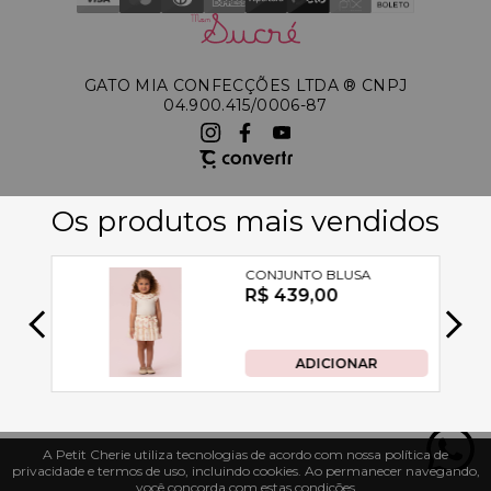
GATO MIA CONFECÇÕES LTDA ®️ CNPJ
04.900.415/0006-87
A Petit Cherie utiliza tecnologias de acordo com nossa política de
privacidade e termos de uso, incluindo cookies. Ao permanecer navegando,
você concorda com estas condições