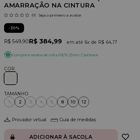
AMARRAÇÃO NA CINTURA
(0)
Seja o primeiro a avaliar
30%
R$ 384,99
R$ 549,90
6x
R$ 64,17
Compre e receba de volta R$ 19,25 em Cashback
COR
1
2
3
4
6
8
10
12
Provador virtual
Guia de medidas
ADICIONAR À SACOLA