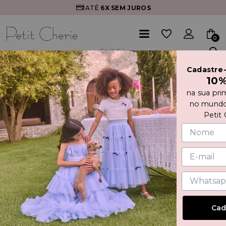
ATÉ
6X
SEM JUROS
0
Cadastre
Início
VESTIDO DE TULE COM BRILHO E LAÇO
10
na sua pri
no mundo
Petit 
Cad