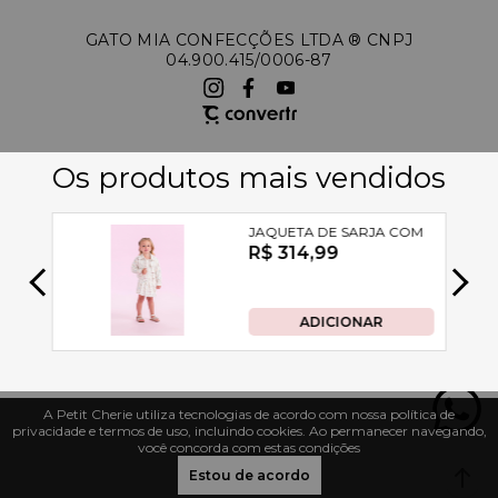
GATO MIA CONFECÇÕES LTDA ®️ CNPJ
04.900.415/0006-87
A Petit Cherie utiliza tecnologias de acordo com nossa política de
privacidade e termos de uso, incluindo cookies. Ao permanecer navegando,
você concorda com estas condições
Estou de acordo