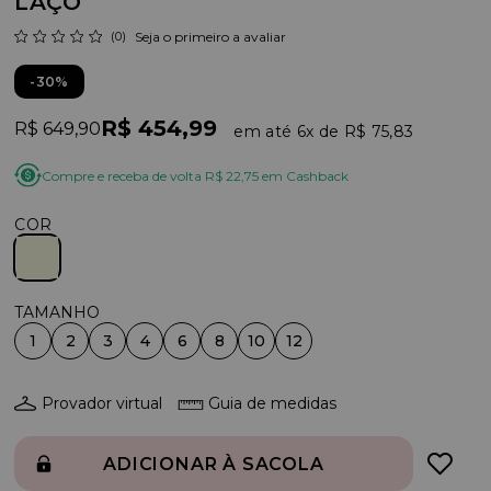
LAÇO
(0)
Seja o primeiro a avaliar
30%
R$ 454,99
R$ 649,90
6x
R$ 75,83
Compre e receba de volta R$ 22,75 em Cashback
COR
1
2
3
4
6
8
10
12
Provador virtual
Guia de medidas
ADICIONAR À SACOLA