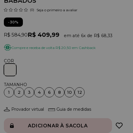
BABADOS
(0)
Seja o primeiro a avaliar
30%
R$ 409,99
R$ 584,90
6x
R$ 68,33
Compre e receba de volta R$ 20,50 em Cashback
COR
1
2
3
4
6
8
10
12
Provador virtual
Guia de medidas
ADICIONAR À SACOLA