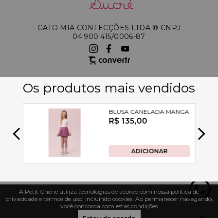
GATO MIA CONFECÇÕES LTDA ®️ CNPJ
04.900.415/0006-87
A Petit Cherie utiliza tecnologias de acordo com nossa política de
privacidade e termos de uso, incluindo cookies. Ao permanecer navegando,
você concorda com estas condições