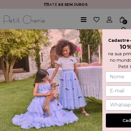
ATÉ
6X
SEM JUROS
0
Cadastre
Início
VESTIDO DE TULE COM BORDADO E BABADOS
10
na sua pri
no mundo
Petit 
Cad