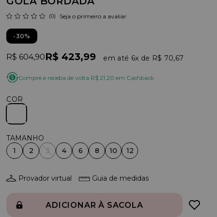
GOLA BORDADA
(0)
Seja o primeiro a avaliar
30%
R$ 423,99
R$ 604,90
6x
R$ 70,67
Compre e receba de volta R$ 21,20 em Cashback
COR
1
2
3
4
6
8
10
12
Provador virtual
Guia de medidas
ADICIONAR À SACOLA