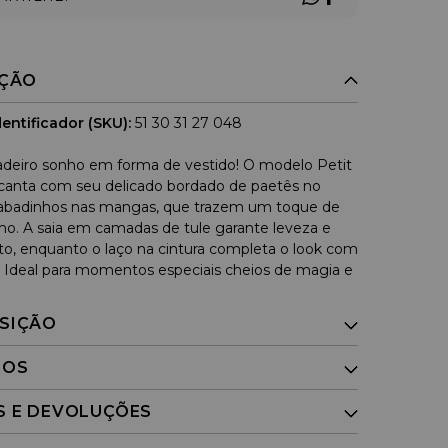
IÇÃO
entificador (SKU):
51 30 31 27 048
eiro sonho em forma de vestido! O modelo Petit
canta com seu delicado bordado de paetês no
abadinhos nas mangas, que trazem um toque de
o. A saia em camadas de tule garante leveza e
, enquanto o laço na cintura completa o look com
. Ideal para momentos especiais cheios de magia e
SIÇÃO
DOS
S E DEVOLUÇÕES