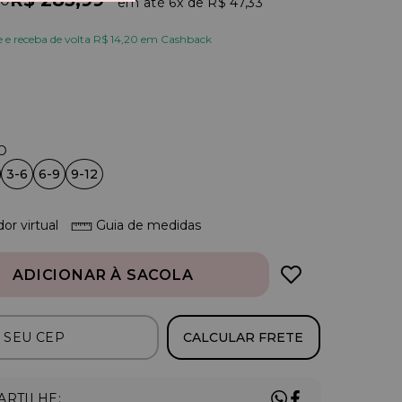
R$ 283,99
90
6x
R$ 47,33
e receba de volta R$ 14,20 em Cashback
3-6
6-9
9-12
or virtual
Guia de medidas
ADICIONAR À SACOLA
CALCULAR FRETE
RTILHE: