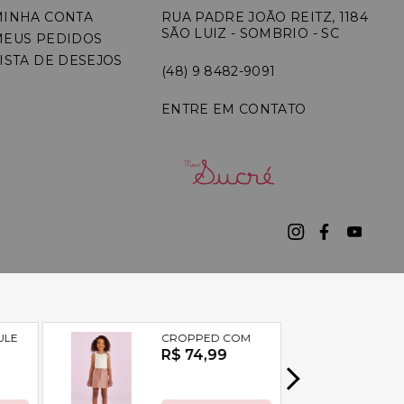
MINHA CONTA
RUA PADRE JOÃO REITZ, 1184
SÃO LUIZ - SOMBRIO - SC
MEUS PEDIDOS
ISTA DE DESEJOS
(48) 9 8482-9091
ENTRE EM CONTATO
7