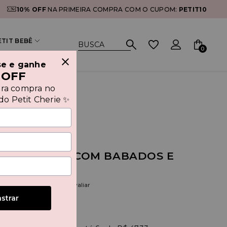
10% OFF
NA PRIMEIRA COMPRA COM O CUPOM:
PETIT10
ETIT BEBÊ
0
se e ganhe
 OFF
ira compra no
o Petit Cherie ✨
IDO DE TULE COM BABADOS E
ADO PAETÊ
(0)
Seja o primeiro a avaliar
strar