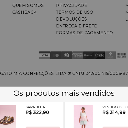
QUEM SOMOS
PRIVACIDADE
CASHBACK
TERMOS DE USO
DEVOLUÇÕES
L
ENTREGA E FRETE
FORMAS DE PAGAMENTO
GATO MIA CONFECÇÕES LTDA ®️ CNPJ 04.900.415/0006-8