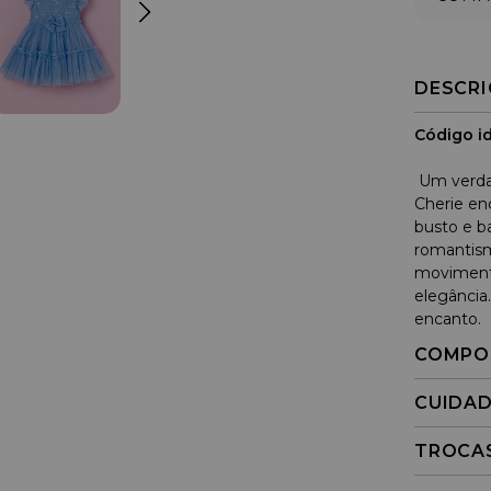
DESCR
Código id
Um verdad
Cherie en
busto e b
romantism
movimento
elegância
encanto.
COMPO
CUIDA
TROCA