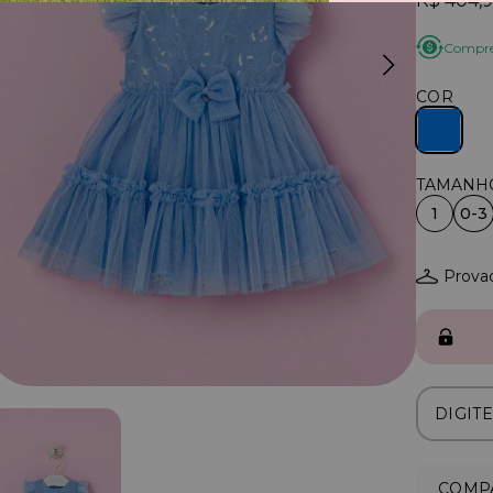
R$ 404,
Compre 
COR
1
0-3
Provad
COMPA