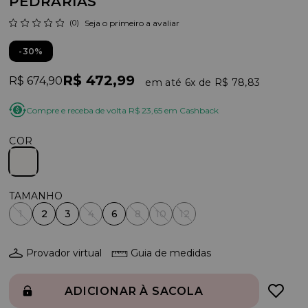
PEDRARIAS
(0)
Seja o primeiro a avaliar
30%
R$ 472,99
R$ 674,90
6x
R$ 78,83
Compre e receba de volta R$ 23,65 em Cashback
COR
1
2
3
4
6
8
10
12
Provador virtual
Guia de medidas
ADICIONAR À SACOLA