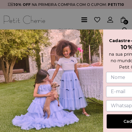
10% OFF
NA PRIMEIRA COMPRA COM O CUPOM:
PETIT10
0
Cadastre
Início
VESTIDO DE TULE COM APLICAÇÃO PEDRARIAS
10
na sua pri
no mundo
Petit 
Cad