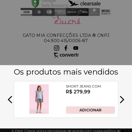
GATO MIA CONFECÇÕES LTDA ®️ CNPJ
04.900.415/0006-87
A Petit Cherie utiliza tecnologias de acordo com nossa política de