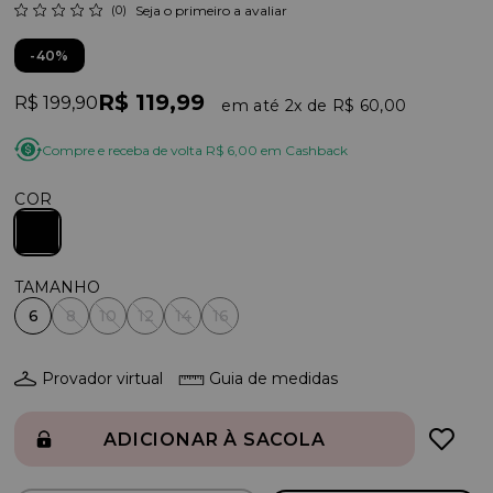
(0)
Seja o primeiro a avaliar
40%
R$ 119,99
R$ 199,90
2x
R$ 60,00
Compre e receba de volta R$ 6,00 em Cashback
COR
6
8
10
12
14
16
Provador virtual
Guia de medidas
ADICIONAR À SACOLA