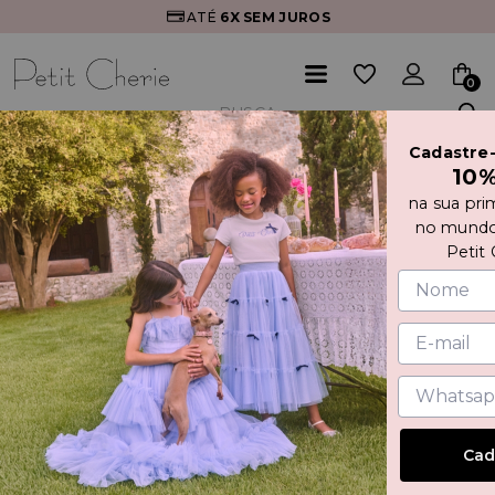
ATÉ
6X
SEM JUROS
10% O
0
Cadastre
Início
VESTIDO DE RIBANA COM STRASS
10
na sua pri
no mundo
Petit 
Cad