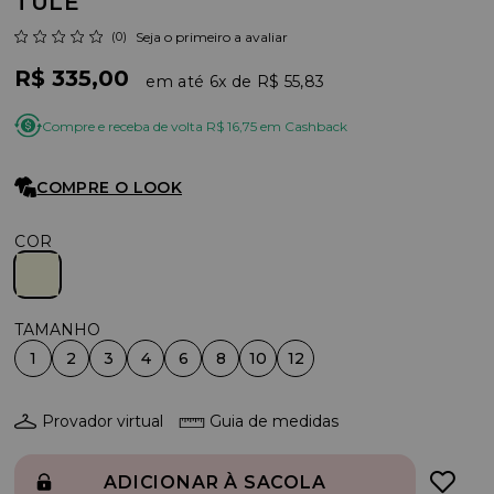
TULE
(0)
Seja o primeiro a avaliar
R$ 335,00
6x
R$ 55,83
Compre e receba de volta R$ 16,75 em Cashback
COMPRE O LOOK
COR
1
2
3
4
6
8
10
12
Provador virtual
Guia de medidas
ADICIONAR À SACOLA