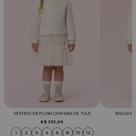
VESTIDO DE PLUSH COM SAIA DE TULE
BOLSA MA
R$ 335,00
1
2
3
4
6
8
10
12