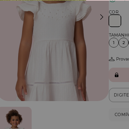
COR
1
2
Provad
COMPA