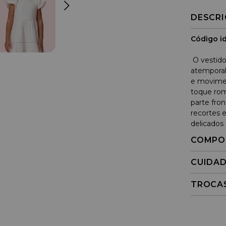
DESCR
Código id
O vestido
atemporal
e movime
toque rom
parte fron
recortes e
delicados 
COMPO
CUIDA
TROCA