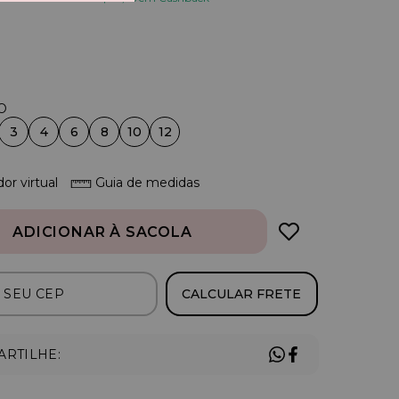
3
4
6
8
10
12
or virtual
Guia de medidas
ADICIONAR À SACOLA
CALCULAR FRETE
RTILHE: