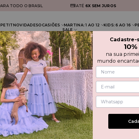
ARA TODO O BRASIL
ATÉ
6X
SEM JUROS
PETIT
NOVIDADES
OCASIÕES
MARTINA: 1 AO 12
KIDS: 6 AO 16
P
SALE
Cadastre-
10%
na sua prime
ICAÇÃO PÉROLAS
mundo encantad
VEST
BABA
Cada
R$ 595
Compre 