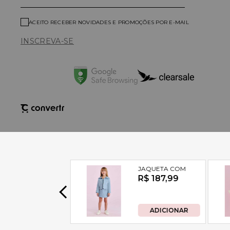
ACEITO RECEBER NOVIDADES E PROMOÇÕES POR E-MAIL
INSCREVA-SE