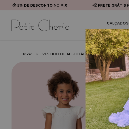
5% DE DESCONTO
NO
PIX
FRETE GRÁTIS
P
CALÇADOS 
Início
VESTIDO DE ALGODÃO COM BABADOS E APL