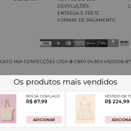
DEVOLUÇÕES
L
ENTREGA E FRETE
FORMAS DE PAGAMENTO
GATO MIA CONFECÇÕES LTDA ®️ CNPJ 04.900.415/0006-8