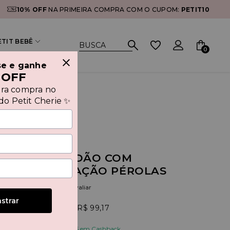
10% OFF
NA PRIMEIRA COMPRA COM O CUPOM:
PETIT10
ETIT BEBÊ
0
se e ganhe
 OFF
ira compra no
o Petit Cherie ✨
IDO DE ALGODÃO COM
DOS E APLICAÇÃO PÉROLAS
(0)
Seja o primeiro a avaliar
strar
,00
6x
R$ 99,17
e receba de volta R$ 29,75 em Cashback