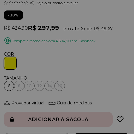
(0)
Seja o primeiro a avaliar
30%
R$ 297,99
R$ 424,90
6x
R$ 49,67
Compre e receba de volta R$ 14,90 em Cashback
COR
6
8
10
12
14
16
Provador virtual
Guia de medidas
ADICIONAR À SACOLA