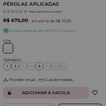
PÉROLAS APLICADAS
(0)
Seja o primeiro a avaliar
R$ 675,00
6x
R$ 112,50
Compre e receba de volta R$ 33,75 em Cashback
COR
1
2
3
4
6
8
10
12
Provador virtual
Guia de medidas
ADICIONAR À SACOLA