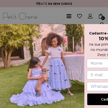
ATÉ
6X
SEM JUROS
10% 
0
Cadastre
Início
VESTIDO COM ESTAMPA DE FLORES E LAÇO
10
na sua pri
no mundo
Petit 
Cad