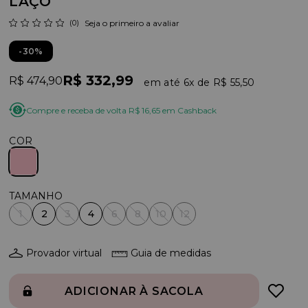
LAÇO
(0)
Seja o primeiro a avaliar
30%
R$ 332,99
R$ 474,90
6x
R$ 55,50
Compre e receba de volta R$ 16,65 em Cashback
COR
1
2
3
4
6
8
10
12
Provador virtual
Guia de medidas
ADICIONAR À SACOLA