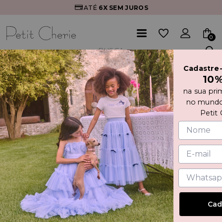
ATÉ
6X
SEM JUROS
0
Cadastre
Início
10
VESTIDO COM BABADOS DE TULE E PÉROLAS APLICADAS
na sua pri
no mundo
Petit 
Cad