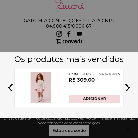
GATO MIA CONFECÇÕES LTDA ®️ CNPJ
04.900.415/0006-87
A Petit Cherie utiliza tecnologias de acordo com nossa política de
privacidade e termos de uso, incluindo cookies. Ao permanecer navegando,
você concorda com estas condições
Estou de acordo