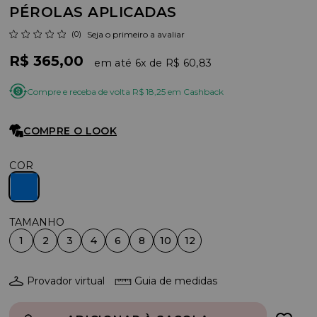
PÉROLAS APLICADAS
(0)
Seja o primeiro a avaliar
R$ 365,00
6x
R$ 60,83
Compre e receba de volta R$ 18,25 em Cashback
COMPRE O LOOK
COR
1
2
3
4
6
8
10
12
Provador virtual
Guia de medidas