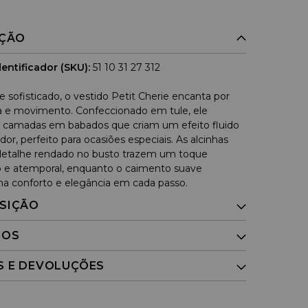
IÇÃO
entificador (SKU):
51 10 31 27 312
 sofisticado, o vestido Petit Cherie encanta por
a e movimento. Confeccionado em tule, ele
 camadas em babados que criam um efeito fluido
or, perfeito para ocasiões especiais. As alcinhas
 detalhe rendado no busto trazem um toque
 e atemporal, enquanto o caimento suave
na conforto e elegância em cada passo.
SIÇÃO
DOS
S E DEVOLUÇÕES