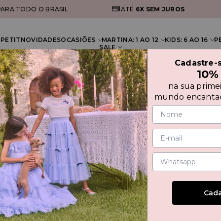
ARA TODO O BRASIL
ATÉ
6X
SEM JUROS
PETIT
NOVIDADES
OCASIÕES
MARTINA: 1 AO 12
KIDS: 6 AO 16
P
SALE
Cadastre-
10%
na sua prime
mundo encantad
VEST
30%
Cada
R$ 549,