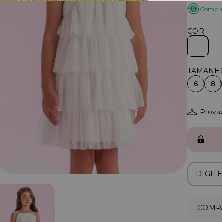
Compre 
COR
6
8
Provad
COMPA