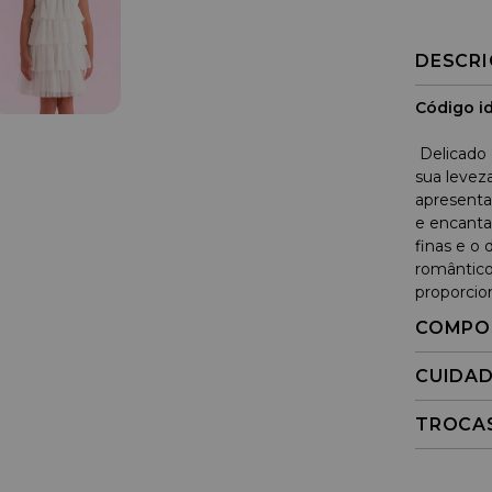
DESCR
Código id
Delicado e
sua levez
apresenta
e encantad
finas e o
romântico
proporcio
COMPO
CUIDA
TROCA