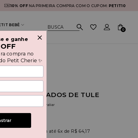
10% OFF
NA PRIMEIRA COMPRA COM O CUPOM:
PETIT10
ETIT BEBÊ
0
se e ganhe
 OFF
ira compra no
o Petit Cherie ✨
IDO COM BABADOS DE TULE
(0)
Seja o primeiro a avaliar
strar
R$ 384,99
90
6x
R$ 64,17