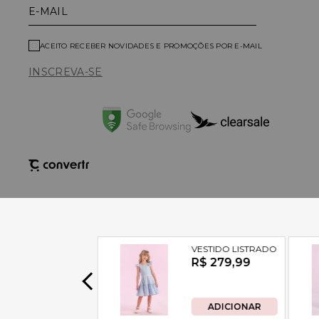
E-MAIL
ACEITO RECEBER NOVIDADES E PROMOÇÕES POR E-MAIL
INSCREVA-SE