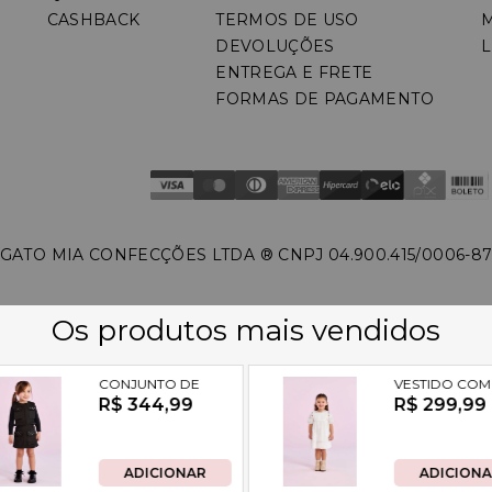
CASHBACK
TERMOS DE USO
DEVOLUÇÕES
L
ENTREGA E FRETE
FORMAS DE PAGAMENTO
GATO MIA CONFECÇÕES LTDA ®️ CNPJ 04.900.415/0006-8