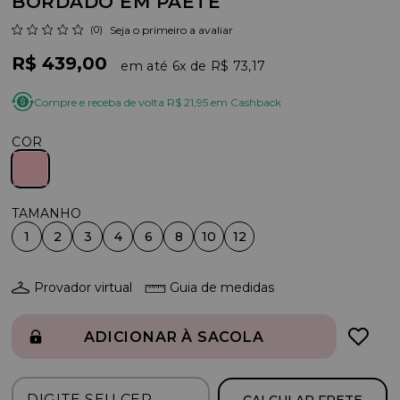
BORDADO EM PAETÊ
(0)
Seja o primeiro a avaliar
R$ 439,00
6x
R$ 73,17
Compre e receba de volta R$ 21,95 em Cashback
COR
1
2
3
4
6
8
10
12
Provador virtual
Guia de medidas
ADICIONAR À SACOLA
CALCULAR FRETE