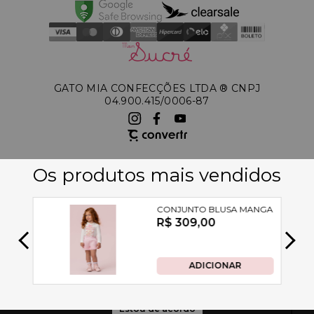
GATO MIA CONFECÇÕES LTDA ®️ CNPJ
04.900.415/0006-87
A Petit Cherie utiliza tecnologias de acordo com nossa política de
privacidade e termos de uso, incluindo cookies. Ao permanecer navegando,
você concorda com estas condições
Estou de acordo