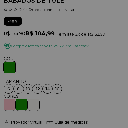
BABADOS DE TULE
(0)
Seja o primeiro a avaliar
40%
R$ 104,99
R$ 174,90
2x
R$ 52,50
Compre e receba de volta R$ 5,25 em Cashback
COR
6
8
10
12
14
16
Provador virtual
Guia de medidas