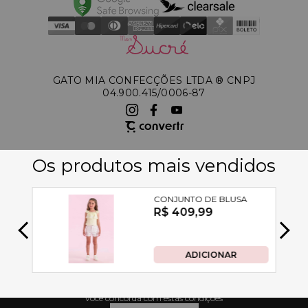
GATO MIA CONFECÇÕES LTDA ®️ CNPJ
04.900.415/0006-87
A Petit Cherie utiliza tecnologias de acordo com nossa política de
privacidade e termos de uso, incluindo cookies. Ao permanecer navegando,
você concorda com estas condições