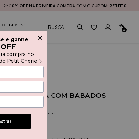
10% OFF
NA PRIMEIRA COMPRA COM O CUPOM:
PETIT10
ETIT BEBÊ
0
se e ganhe
 OFF
ira compra no
o Petit Cherie ✨
TA CANELADA COM BABADOS
ULE
(0)
Seja o primeiro a avaliar
strar