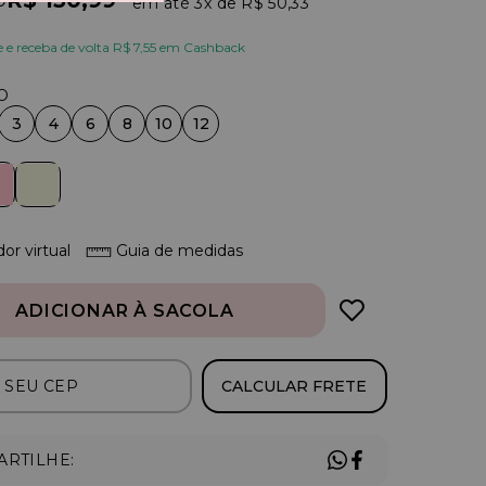
R$ 150,99
0
3x
R$ 50,33
e receba de volta R$ 7,55 em Cashback
3
4
6
8
10
12
or virtual
Guia de medidas
ADICIONAR À SACOLA
CALCULAR FRETE
RTILHE: