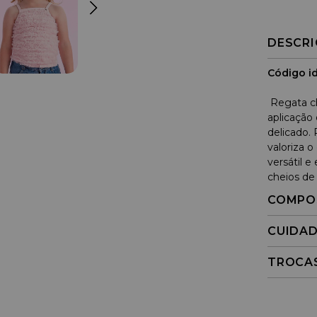
DESCR
Código id
Regata c
aplicação
delicado.
valoriza 
versátil e
cheios de
COMPO
CUIDA
TROCA