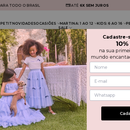
ARA TODO O BRASIL
ATÉ
6X
SEM JUROS
PETIT
NOVIDADES
OCASIÕES
MARTINA: 1 AO 12
KIDS: 6 AO 16
P
SALE
Cadastre-
10%
na sua prime
mundo encantad
REGA
DE T
Cada
30%