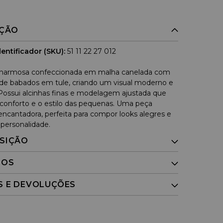
IÇÃO
entificador (SKU):
51 11 22 27 012
harmosa confeccionada em malha canelada com
 de babados em tule, criando um visual moderno e
 Possui alcinhas finas e modelagem ajustada que
o conforto e o estilo das pequenas. Uma peça
 encantadora, perfeita para compor looks alegres e
 personalidade.
SIÇÃO
DOS
S E DEVOLUÇÕES