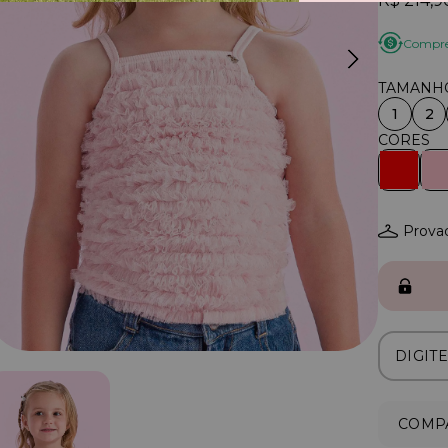
R$ 214,9
Compre 
1
2
Provad
COMPA