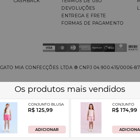
CASHBACK
TERMOS DE USO
DEVOLUÇÕES
L
ENTREGA E FRETE
FORMAS DE PAGAMENTO
GATO MIA CONFECÇÕES LTDA ®️ CNPJ 04.900.415/0006-8