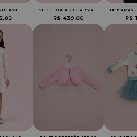
JAQUETA DE MATELASSÊ COM PAETÊ
VESTIDO DE ALGODÃO MANGA LONGA COM BABADOS E ESTAMPA FLORAL
5,00
R$ 439,00
R$ 