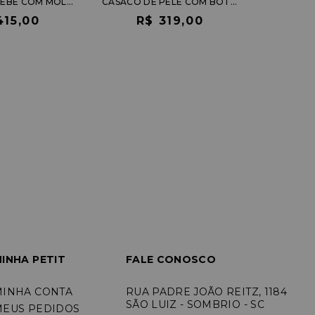
CONJUNTO BEBÊ COM MOLETOM ESTAMPA FLORES E SAIA DE TULE
CASACO DE PELE COM BOTÕES EM PEDRARIAS
415,00
R$ 319,00
INHA PETIT
FALE CONOSCO
MINHA CONTA
RUA PADRE JOÃO REITZ, 1184
SÃO LUIZ - SOMBRIO - SC
MEUS PEDIDOS