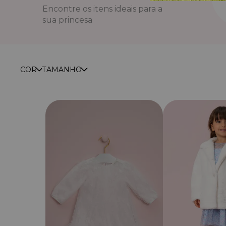
COR
TAMANHO