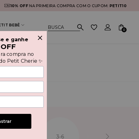
10% OFF
NA PRIMEIRA COMPRA COM O CUPOM:
PETIT10
ETIT BEBÊ
0
se e ganhe
 OFF
ira compra no
o Petit Cherie ✨
strar
16
3-6
6-9