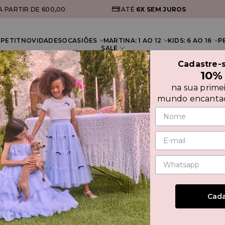
A PARTIR DE 600,00
ATÉ
6X
SEM JUROS
PETIT
NOVIDADES
OCASIÕES
MARTINA: 1 AO 12
KIDS: 6 AO 16
P
SALE
Cadastre-
10%
na sua prime
LOOKS QUENTINHOS
mundo encantad
Cada
10
12
14