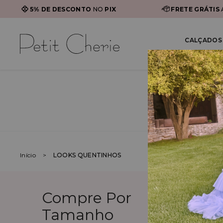
5% DE DESCONTO
NO
PIX
FRETE GRÁTIS
CALÇADOS 
Início
LOOKS QUENTINHOS
Compre Por
Tamanho
4
6
8