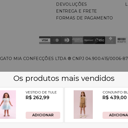
DEVOLUÇÕES
L
ENTREGA E FRETE
FORMAS DE PAGAMENTO
GATO MIA CONFECÇÕES LTDA ®️ CNPJ 04.900.415/0006-8