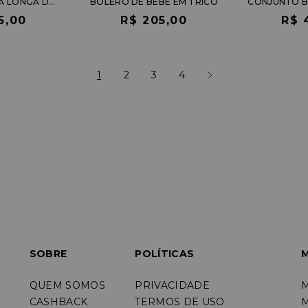
VESTIDO MANGA LONGA DE TULE
BOLERO DE BEBÊ EM TRICÔ
5,00
R$ 205,00
R$ 
1
2
3
4
SOBRE
POLÍTICAS
M
QUEM SOMOS
PRIVACIDADE
CASHBACK
TERMOS DE USO