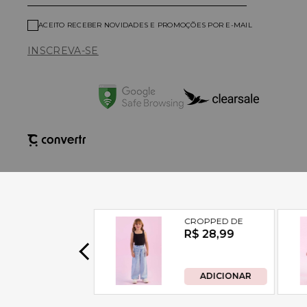
ACEITO RECEBER NOVIDADES E PROMOÇÕES POR E-MAIL
INSCREVA-SE