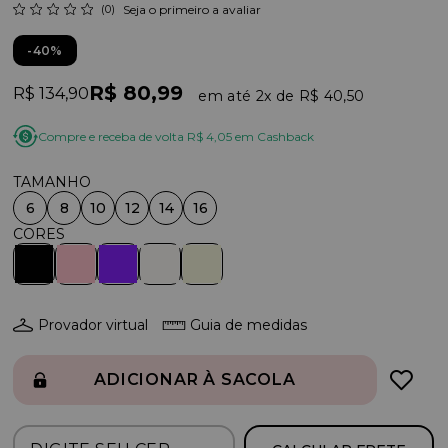
(0)
Seja o primeiro a avaliar
40%
R$ 80,99
R$ 134,90
2x
R$ 40,50
Compre e receba de volta R$ 4,05 em Cashback
6
8
10
12
14
16
Provador virtual
Guia de medidas
ADICIONAR À SACOLA