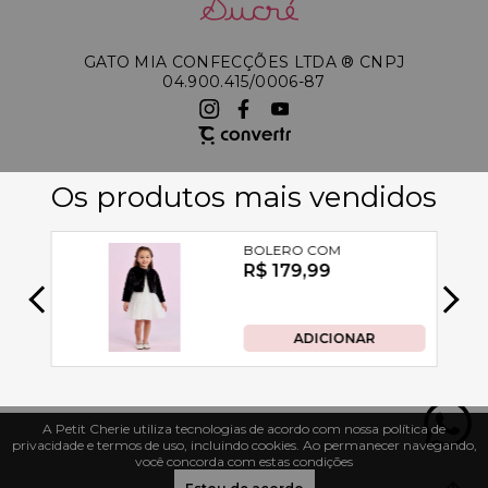
GATO MIA CONFECÇÕES LTDA ®️ CNPJ
04.900.415/0006-87
A Petit Cherie utiliza tecnologias de acordo com nossa política de
privacidade e termos de uso, incluindo cookies. Ao permanecer navegando,
você concorda com estas condições