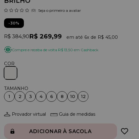
BRILHO
(0)
Seja o primeiro a avaliar
30%
R$ 269,99
R$ 384,90
6x
R$ 45,00
Compre e receba de volta R$ 13,50 em Cashback
COR
1
2
3
4
6
8
10
12
Provador virtual
Guia de medidas
ADICIONAR À SACOLA