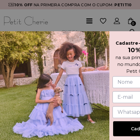
10% OFF
NA PRIMEIRA COMPRA COM O CUPOM:
PETIT10
0
Cadastre
Início
CONJUNTO REGATA E SHORT COM BRILHO
10
na sua pri
no mundo
Petit 
Cad