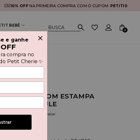
10% OFF
NA PRIMEIRA COMPRA COM O CUPOM:
PETIT10
ETIT BEBÊ
0
se e ganhe
 OFF
ira compra no
o Petit Cherie ✨
UNTO MOLETOM ESTAMPA
E SAIA DE TULE
(0)
Seja o primeiro a avaliar
strar