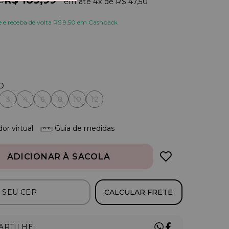
R$ 189,99
0
4x
R$ 47,50
e receba de volta R$ 9,50 em Cashback
3
4
6
8
10
12
or virtual
Guia de medidas
ADICIONAR À SACOLA
CALCULAR FRETE
RTILHE: