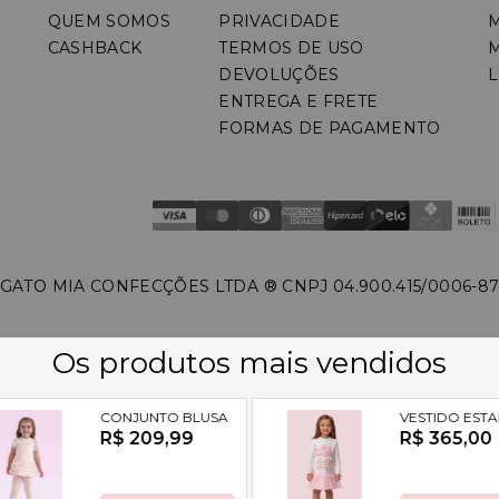
QUEM SOMOS
PRIVACIDADE
CASHBACK
TERMOS DE USO
DEVOLUÇÕES
L
ENTREGA E FRETE
FORMAS DE PAGAMENTO
GATO MIA CONFECÇÕES LTDA ®️ CNPJ 04.900.415/0006-8