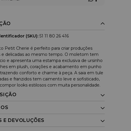
IÇÃO
entificador (SKU):
51 11 80 26 416
o Petit Cherie é perfeito para criar produções
 e delicadas ao mesmo tempo. O moletom tem
io e apresenta uma estampa exclusiva de ursinho
lhes em plush, corações e acabamento em punho
 trazendo conforto e charme à peça. A saia em tule
as e franzidos tem caimento leve e sofisticado,
a compor looks estilosos com muita personalidade.
SIÇÃO
DOS
S E DEVOLUÇÕES