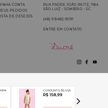
MINHA CONTA
RUA PADRE JOÃO REITZ, 1184
SÃO LUIZ - SOMBRIO - SC
MEUS PEDIDOS
ISTA DE DESEJOS
(48) 9 8482-9091
ENTRE EM CONTATO
7