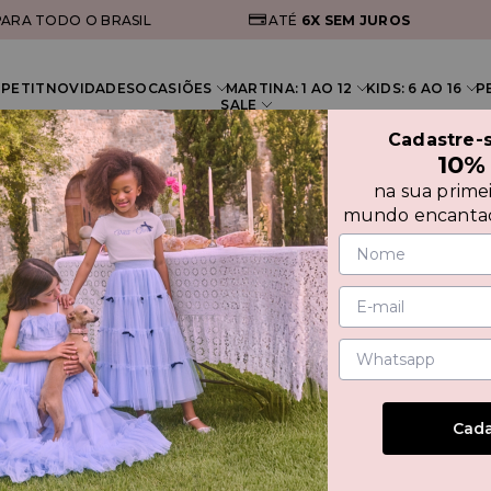
ARA TODO O BRASIL
ATÉ
6X
SEM JUROS
PETIT
NOVIDADES
OCASIÕES
MARTINA: 1 AO 12
KIDS: 6 AO 16
P
SALE
Cadastre-
10%
na sua prime
 DE TULE
mundo encantad
CONJ
URSO 
Cada
60%