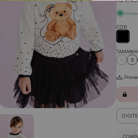
R$ 474,9
Compre 
COR
1
2
Provad
COMPA