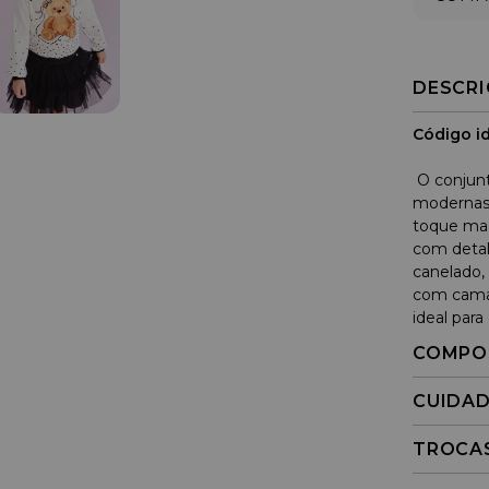
DESCR
Código id
O conjunt
modernas
toque mac
com deta
canelado,
com camad
ideal par
COMPO
CUIDA
TROCA