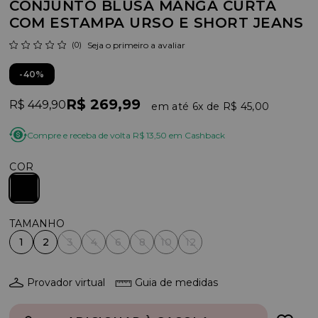
CONJUNTO BLUSA MANGA CURTA
COM ESTAMPA URSO E SHORT JEANS
(0)
Seja o primeiro a avaliar
40%
R$ 269,99
R$ 449,90
6x
R$ 45,00
Compre e receba de volta R$ 13,50 em Cashback
COR
1
2
3
4
6
8
10
12
Provador virtual
Guia de medidas