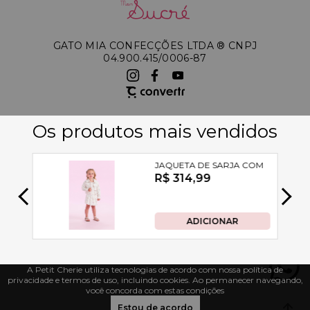
GATO MIA CONFECÇÕES LTDA ®️ CNPJ
04.900.415/0006-87
A Petit Cherie utiliza tecnologias de acordo com nossa política de
privacidade e termos de uso, incluindo cookies. Ao permanecer navegando,
você concorda com estas condições
Estou de acordo