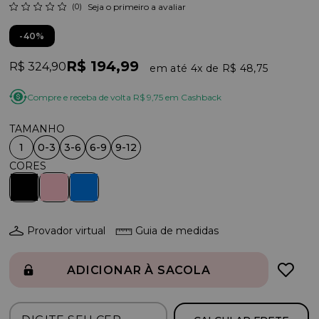
(0)
Seja o primeiro a avaliar
40%
R$ 194,99
R$ 324,90
4x
R$ 48,75
Compre e receba de volta R$ 9,75 em Cashback
1
0-3
3-6
6-9
9-12
Provador virtual
Guia de medidas
ADICIONAR À SACOLA