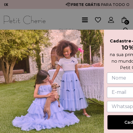
FRETE GRÁTIS
PARA TODO O BRASIL
0
Cadastre
Início
CONJUNTO DE MOLETOM
10
na sua pri
no mundo
Petit 
Cad