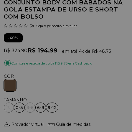
CONJUNTO BODY COM BABADOS NA
GOLA ESTAMPA DE URSO E SHORT
COM BOLSO
(0)
Seja o primeiro a avaliar
40%
R$ 194,99
R$ 324,90
4x
R$ 48,75
Compre e receba de volta R$ 9,75 em Cashback
COR
1
0-3
3-6
6-9
9-12
Provador virtual
Guia de medidas