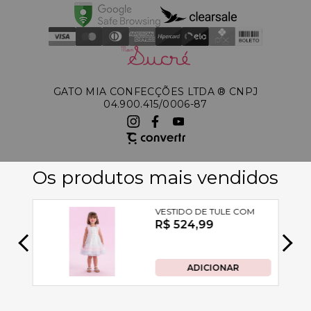
GATO MIA CONFECÇÕES LTDA ®️ CNPJ
04.900.415/0006-87