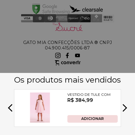
GATO MIA CONFECÇÕES LTDA ®️ CNPJ
04.900.415/0006-87