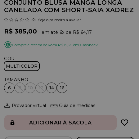
CONJUNTO BLUSA MANGA LONGA
CANELADA COM SHORT-SAIA XADREZ
(0)
Seja o primeiro a avaliar
R$ 385,00
6x
R$ 64,17
Compre e receba de volta R$ 19,25 em Cashback
COR
MULTICOLOR
6
8
10
12
14
16
Provador virtual
Guia de medidas
ADICIONAR À SACOLA