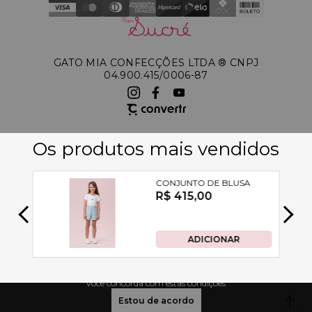
GATO MIA CONFECÇÕES LTDA ®️ CNPJ
04.900.415/0006-87
A Petit Cherie utiliza tecnologias de acordo com nossa política de
privacidade e termos de uso, incluindo cookies. Ao permanecer navegando,
você concorda com estas condições
Estou de acordo