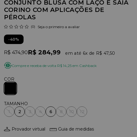
CONJUNTO BLUSA COM LAÇO E SAIA
CORINO COM APLICAÇÕES DE
PÉROLAS
(0)
Seja o primeiro a avaliar
40%
R$ 284,99
R$ 474,90
6x
R$ 47,50
Compre e receba de volta R$ 14,25 em Cashback
COR
1
2
3
4
6
8
10
12
Provador virtual
Guia de medidas