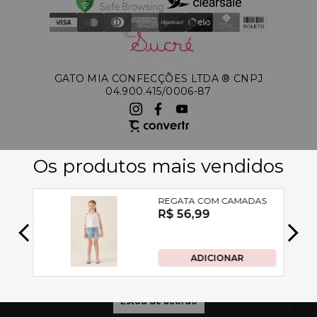
GATO MIA CONFECÇÕES LTDA ®️ CNPJ
04.900.415/0006-87
A Petit Cherie utiliza tecnologias de acordo com nossa política de
privacidade e termos de uso, incluindo cookies. Ao permanecer navegando,
você concorda com estas condições
Estou de acordo