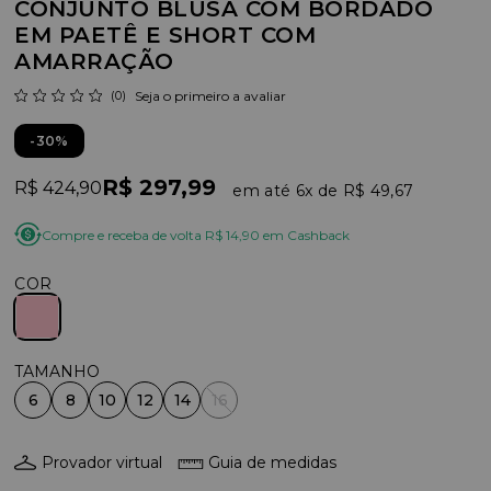
CONJUNTO BLUSA COM BORDADO
EM PAETÊ E SHORT COM
AMARRAÇÃO
(0)
Seja o primeiro a avaliar
30%
R$ 297,99
R$ 424,90
6x
R$ 49,67
Compre e receba de volta R$ 14,90 em Cashback
COR
6
8
10
12
14
16
Provador virtual
Guia de medidas