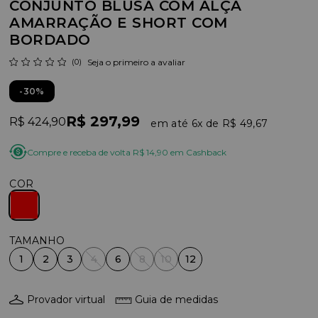
CONJUNTO BLUSA COM ALÇA
AMARRAÇÃO E SHORT COM
BORDADO
(0)
Seja o primeiro a avaliar
30%
R$ 297,99
R$ 424,90
6x
R$ 49,67
Compre e receba de volta R$ 14,90 em Cashback
COR
1
2
3
4
6
8
10
12
Provador virtual
Guia de medidas