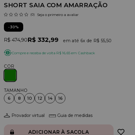
SHORT SAIA COM AMARRAÇÃO
(0)
Seja o primeiro a avaliar
30%
R$ 332,99
R$ 474,90
6x
R$ 55,50
Compre e receba de volta R$ 16,65 em Cashback
COR
6
8
10
12
14
16
Provador virtual
Guia de medidas
ADICIONAR À SACOLA