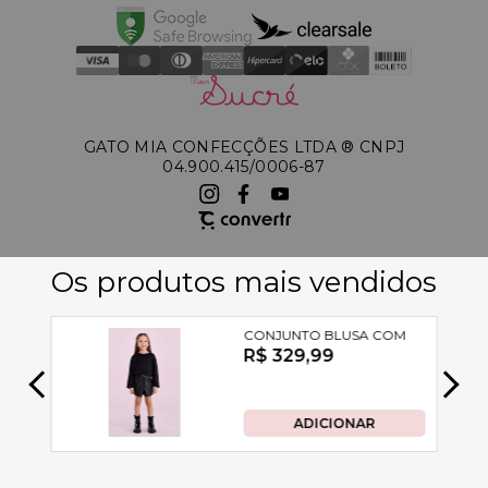
GATO MIA CONFECÇÕES LTDA ®️ CNPJ
04.900.415/0006-87