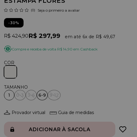
ESTAMPA FLORES
(0)
Seja o primeiro a avaliar
30%
R$ 297,99
R$ 424,90
6x
R$ 49,67
Compre e receba de volta R$ 14,90 em Cashback
COR
1
0-3
3-6
6-9
9-12
Provador virtual
Guia de medidas
ADICIONAR À SACOLA