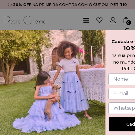
10% OFF
NA PRIMEIRA COMPRA COM O CUPOM:
PETIT10
0
Cadastre
Início
CASACO DE PELE
10
na sua pri
no mundo
Petit 
Cad