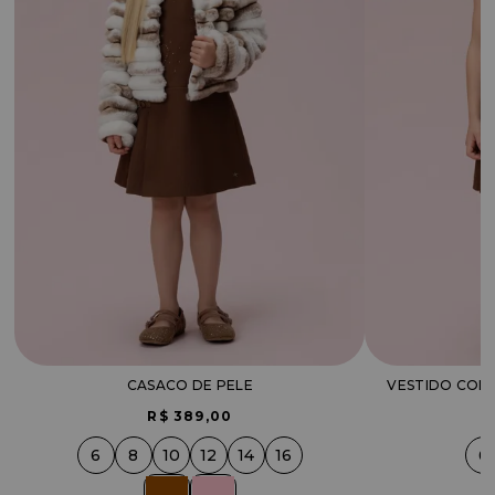
CASACO DE PELE
R$ 389,00
6
8
10
12
14
16
6