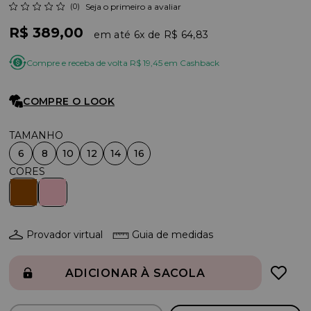
(0)
Seja o primeiro a avaliar
R$ 389,00
6x
R$ 64,83
Compre e receba de volta R$ 19,45 em Cashback
COMPRE O LOOK
6
8
10
12
14
16
Provador virtual
Guia de medidas
ADICIONAR À SACOLA