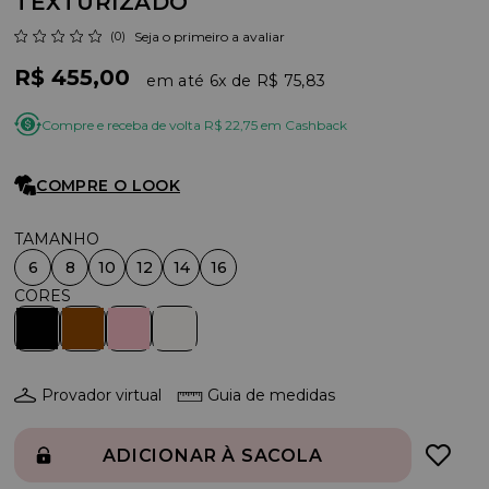
TEXTURIZADO
(0)
Seja o primeiro a avaliar
R$ 455,00
6x
R$ 75,83
Compre e receba de volta R$ 22,75 em Cashback
COMPRE O LOOK
6
8
10
12
14
16
Provador virtual
Guia de medidas
ADICIONAR À SACOLA