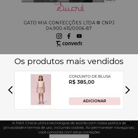
GATO MIA CONFECÇÕES LTDA ®️ CNPJ
04.900.415/0006-87
A Petit Cherie utiliza tecnologias de acordo com nossa política de
privacidade e termos de uso, incluindo cookies. Ao permanecer navegando,
você concorda com estas condições