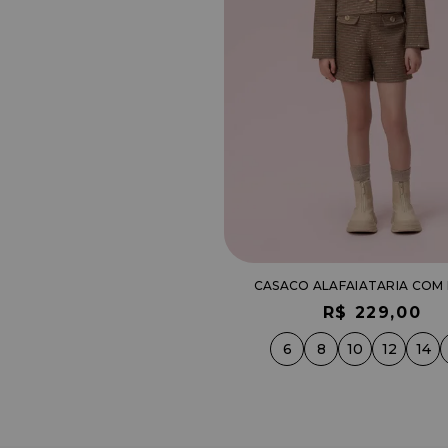
CASACO ALAFAIATARIA COM
R$ 229,00
6
8
10
12
14