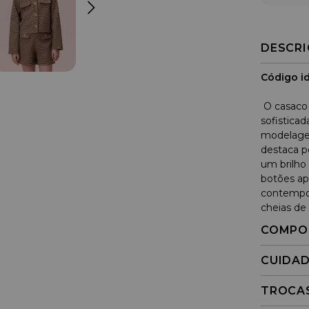
DESCR
Código id
O casaco 
sofistica
modelagem
destaca p
um brilho 
botões ap
contempor
cheias de 
COMPO
CUIDA
TROCA