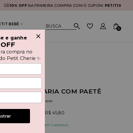
10% OFF
NA PRIMEIRA COMPRA COM O CUPOM:
PETIT10
ETIT BEBÊ
0
se e ganhe
 OFF
ira compra no
o Petit Cherie ✨
CO ALAFAIATARIA COM PAETÊ
(0)
Seja o primeiro a avaliar
9,00
5x
R$ 45,80
strar
e receba de volta R$ 11,45 em Cashback