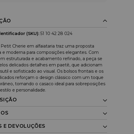
IÇÃO
entificador (SKU):
51 10 42 28 024
Petit Cherie em alfaiataria traz uma proposta
da e moderna para composições elegantes. Com
 estruturada e acabamento refinado, a peça se
elos delicados detalhes em paetê, que adicionam
sutil e sofisticado ao visual. Os bolsos frontais e os
licados reforçam o design clássico com um toque
âneo, tornando o casaco ideal para sobreposições
estilo e personalidade.
SIÇÃO
DOS
S E DEVOLUÇÕES