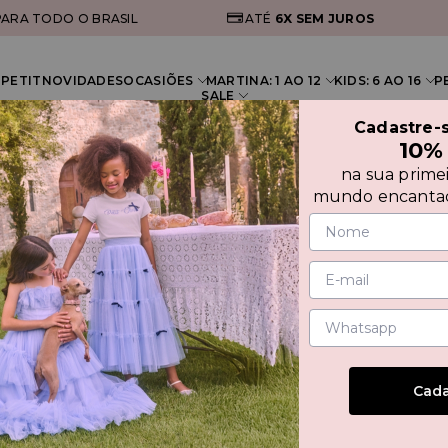
ARA TODO O BRASIL
ATÉ
6X
SEM JUROS
PETIT
NOVIDADES
OCASIÕES
MARTINA: 1 AO 12
KIDS: 6 AO 16
P
SALE
Cadastre-
10%
na sua prime
mundo encantad
CASA
R$ 22
Cada
Compre 