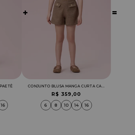
 PAETÊ
CONJUNTO BLUSA MANGA CURTA CANELADA E SHORT COM LAPELA
R$ 359,00
16
6
8
10
14
16