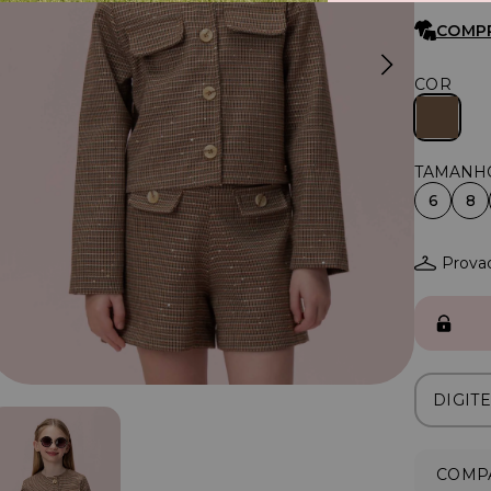
COMP
COR
6
8
Provad
COMPA