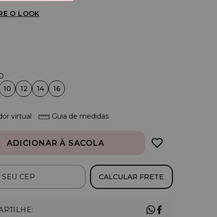
RE O LOOK
10
12
14
16
or virtual
Guia de medidas
ADICIONAR À SACOLA
CALCULAR FRETE
RTILHE: